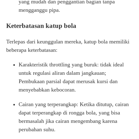
yang mudah dan penggantian bagian tanpa
mengganggu pipa.
Keterbatasan katup bola
Terlepas dari keunggulan mereka, katup bola memiliki
beberapa keterbatasan:
Karakteristik throttling yang buruk: tidak ideal
untuk regulasi aliran dalam jangkauan;
Pembukaan parsial dapat merusak kursi dan
menyebabkan kebocoran.
Cairan yang terperangkap: Ketika ditutup, cairan
dapat terperangkap di rongga bola, yang bisa
bermasalah jika cairan mengembang karena
perubahan suhu.