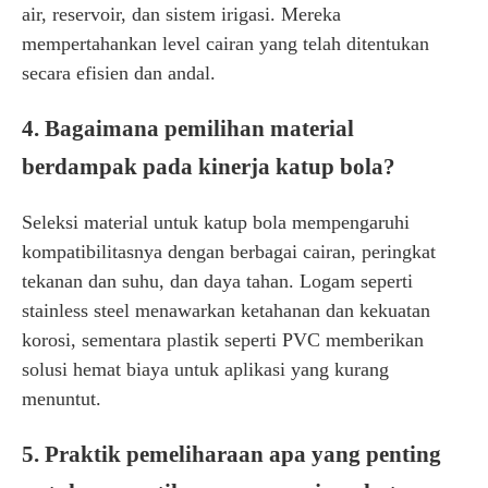
air, reservoir, dan sistem irigasi. Mereka
mempertahankan level cairan yang telah ditentukan
secara efisien dan andal.
4. Bagaimana pemilihan material
berdampak pada kinerja katup bola?
Seleksi material untuk katup bola mempengaruhi
kompatibilitasnya dengan berbagai cairan, peringkat
tekanan dan suhu, dan daya tahan. Logam seperti
stainless steel menawarkan ketahanan dan kekuatan
korosi, sementara plastik seperti PVC memberikan
solusi hemat biaya untuk aplikasi yang kurang
menuntut.
5. Praktik pemeliharaan apa yang penting