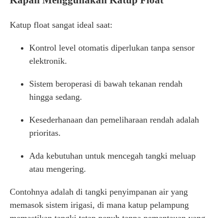
Kapan Menggunakan Katup Float
Katup float sangat ideal saat:
Kontrol level otomatis diperlukan tanpa sensor
elektronik.
Sistem beroperasi di bawah tekanan rendah
hingga sedang.
Kesederhanaan dan pemeliharaan rendah adalah
prioritas.
Ada kebutuhan untuk mencegah tangki meluap
atau mengering.
Contohnya adalah di tangki penyimpanan air yang
memasok sistem irigasi, di mana katup pelampung