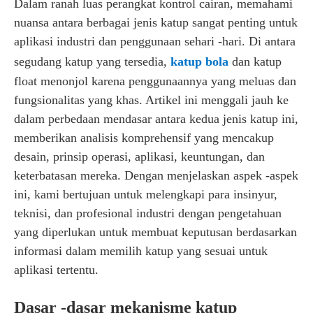
Dalam ranah luas perangkat kontrol cairan, memahami
nuansa antara berbagai jenis katup sangat penting untuk
aplikasi industri dan penggunaan sehari -hari. Di antara
segudang katup yang tersedia,
katup bola
dan katup
float menonjol karena penggunaannya yang meluas dan
fungsionalitas yang khas. Artikel ini menggali jauh ke
dalam perbedaan mendasar antara kedua jenis katup ini,
memberikan analisis komprehensif yang mencakup
desain, prinsip operasi, aplikasi, keuntungan, dan
keterbatasan mereka. Dengan menjelaskan aspek -aspek
ini, kami bertujuan untuk melengkapi para insinyur,
teknisi, dan profesional industri dengan pengetahuan
yang diperlukan untuk membuat keputusan berdasarkan
informasi dalam memilih katup yang sesuai untuk
aplikasi tertentu.
Dasar -dasar mekanisme katup