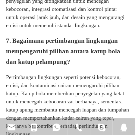
penyegelan yang ditingkatkan untuk mencegah
kebocoran, integrasi otomatisasi dan kontrol pintar
untuk operasi jarak jauh, dan desain yang mengurangi
emisi untuk memenuhi standar lingkungan.
7. Bagaimana pertimbangan lingkungan
mempengaruhi pilihan antara katup bola
dan katup pelampung?
Pertimbangan lingkungan seperti potensi kebocoran,
emisi, dan kontaminasi cairan memengaruhi pilihan
katup. Katup bola memberikan penyegelan yang ketat
untuk mencegah kebocoran zat berbahaya, sementara
katup apung membantu mencegah luapan dan tumpahan
dengan mempertahankan kadar cairan yang tepat,
keduanya berkontribusi terhadap perlindungan
lingkungan.