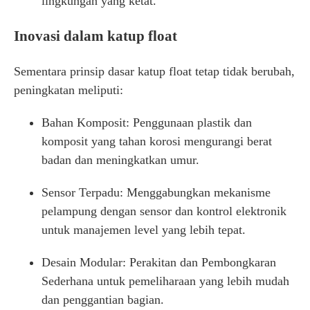
lingkungan yang ketat.
Inovasi dalam katup float
Sementara prinsip dasar katup float tetap tidak berubah,
peningkatan meliputi:
Bahan Komposit: Penggunaan plastik dan
komposit yang tahan korosi mengurangi berat
badan dan meningkatkan umur.
Sensor Terpadu: Menggabungkan mekanisme
pelampung dengan sensor dan kontrol elektronik
untuk manajemen level yang lebih tepat.
Desain Modular: Perakitan dan Pembongkaran
Sederhana untuk pemeliharaan yang lebih mudah
dan penggantian bagian.