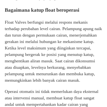
Bagaimana katup float beroperasi
Float Valves berfungsi melalui respons mekanis
terhadap perubahan level cairan. Pelampung apung naik
dan turun dengan permukaan cairan, menerjemahkan
gerakan ini melalui hubungan ke mekanisme katup.
Ketika level maksimum yang diinginkan tercapai,
pelampung bergerak ke posisi yang menutup katup,
menghentikan aliran masuk. Saat cairan dikonsumsi
atau diuapkan, levelnya berkurang, menyebabkan
pelampung untuk menurunkan dan membuka katup,
memungkinkan lebih banyak cairan masuk.
Operasi otomatis ini tidak memerlukan daya eksternal
atau intervensi manual, membuat katup float sangat
andal untuk mempertahankan kadar cairan yang