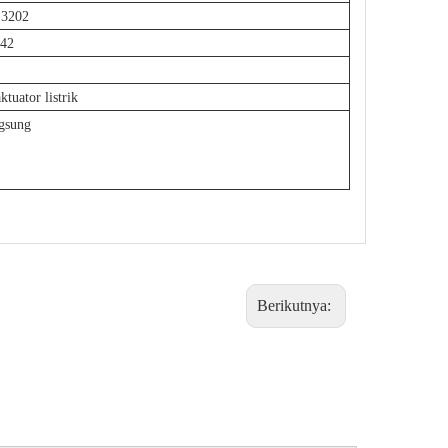
 3202
542
ktuator listrik
gsung
Berikutnya: