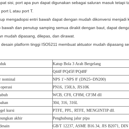
pat sisi, port apa pun dapat digunakan sebagai saluran masuk tetapi t
port L atau port T.
tup mengadopsi entri bawah dapat dengan mudah dikonversi menjadi katu
 bawah dan penutup samping semua dirakit dengan baut, dapat denga
an mudah dipasang, dilepas, dan dirawat.
desain platform tinggi ISO5211 membuat aktuator mudah dipasang s
oduk
Katup Bola 3 Arah Bergelang
Q44F/PQ45F/PQ48F
r nominal
NPS 1'~NPS 8' (DN25~DN200)
operasi
PN16, 150Lb, JIS10K
ubuh
WCB, CF8, CF8M, CF3M dll
bahan
304, 316, 316L
gel kursi
PTFE, PPL, RTFE, MENGINTIP dll.
ungkan akhir
Penghubung jalur pipa
desain
GB/T 12237, ASME B16.34, JIS B2071, DIN