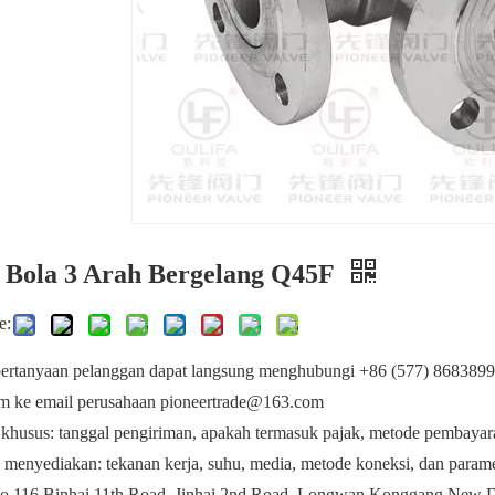
 Bola 3 Arah Bergelang Q45F
e:
pertanyaan pelanggan dapat langsung menghubungi +86 (577) 8683899
rim ke email perusahaan pioneertrade@163.com
 khusus: tanggal pengiriman, apakah termasuk pajak, metode pembayara
menyediakan: tekanan kerja, suhu, media, metode koneksi, dan paramet
o.116 Binhai 11th Road, Jinhai 2nd Road, Longwan Konggang New D