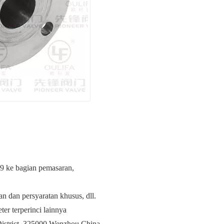
9 ke bagian pemasaran,
n dan persyaratan khusus, dll.
er terperinci lainnya
istrict, 325000 Wenzhou China