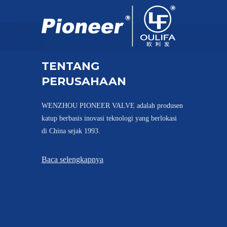
Katup Bola 3 Arah Bergelang Vertikal PSQ73F
TENTANG
PERUSAHAAN
WENZHOU PIONEER VALVE adalah produsen
katup berbasis inovasi teknologi yang berlokasi
di China sejak 1993.
Baca selengkapnya
Katup Bola 3 Arah Tipe Wafer Tipe Tipis