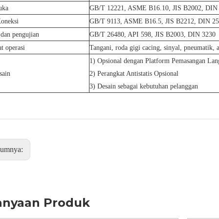
uka
GB/T 12221, ASME B16.10, JIS B2002, DIN
Koneksi
GB/T 9113, ASME B16.5, JIS B2212, DIN 2
 dan pengujian
GB/T 26480, API 598, JIS B2003, DIN 3230
t operasi
Tangani, roda gigi cacing, sinyal, pneumatik, a
1) Opsional dengan Platform Pemasangan Lan
sain
2) Perangkat Antistatis Opsional
3) Desain sebagai kebutuhan pelanggan
lumnya:
anyaan Produk