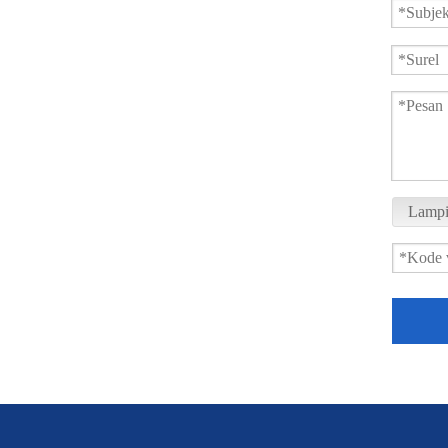
Lampi
Katup Bola 3 Arah Tipe Wafer XSQ75F-16P