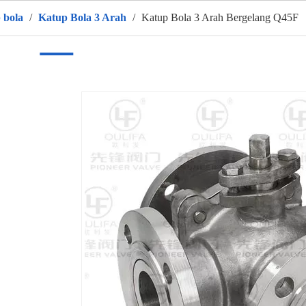
 bola
/
Katup Bola 3 Arah
/
Katup Bola 3 Arah Bergelang Q45F
umah
Produk
Tentang kami
PANAS
Aplikasi
Vid