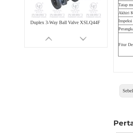
Tatap m
Akhiri 
Inspeksi
Duplex 3-Way Ball Valve XSLQ44F
Perangka
Fitur De
Sebe
Katup Bola 3 Arah Tekanan Tinggi Q14F-PN160
Pert