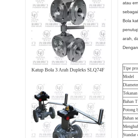
atau em
sebagai 
Bola ka
penutup
arah, d
Dengan 
Tipe pr
Katup Bola 3 Arah Dupleks SLQ74F
Model
Diamete
Tekanan 
Bahan T
Potong 
Bahan se
Menghub
Standar 