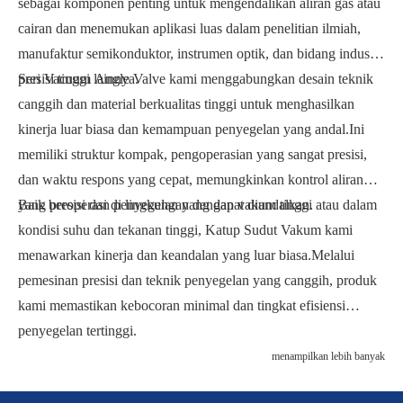
sebagai komponen penting untuk mengendalikan aliran gas atau
cairan dan menemukan aplikasi luas dalam penelitian ilmiah,
manufaktur semikonduktor, instrumen optik, dan bidang industri
presisi tinggi lainnya.
Seri Vacuum Angle Valve kami menggabungkan desain teknik
canggih dan material berkualitas tinggi untuk menghasilkan
kinerja luar biasa dan kemampuan penyegelan yang andal.Ini
memiliki struktur kompak, pengoperasian yang sangat presisi,
dan waktu respons yang cepat, memungkinkan kontrol aliran
yang presisi dan penyegelan yang dapat diandalkan.
Baik beroperasi di lingkungan dengan vakum tinggi atau dalam
kondisi suhu dan tekanan tinggi, Katup Sudut Vakum kami
menawarkan kinerja dan keandalan yang luar biasa.Melalui
pemesinan presisi dan teknik penyegelan yang canggih, produk
kami memastikan kebocoran minimal dan tingkat efisiensi
penyegelan tertinggi.
menampilkan lebih banyak