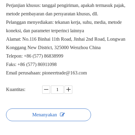
Perjanjian khusus: tanggal pengiriman, apakah termasuk pajak,
metode pembayaran dan persyaratan khusus, dll.
Pelanggan menyediakan: tekanan kerja, suhu, media, metode
koneksi, dan parameter terperinci lainnya
Alamat: No.116 Binhai 11th Road, Jinhai 2nd Road, Longwan
Katup Bola Flange Vakum Tinggi Pneumatik GUQ-50F
Katup Bola Penyesuaian V-port Vakum Tinggi GUD-PSQ
Konggang New District, 325000 Wenzhou China
Telepon: +86 (577) 86838999
Faks: +86 (577) 86911098
Email perusahaan: pioneertrade@163.com
Kuantitas:
Menanyakan
Katup Bola Tri‑Clamp Vakum Tinggi Konduktansi Aliran Tinggi
Katup Bola Vakum Tinggi Pneumatik GUQ-32KF