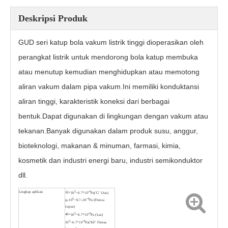
Deskripsi Produk
GUD seri katup bola vakum listrik tinggi dioperasikan oleh
perangkat listrik untuk mendorong bola katup membuka
atau menutup kemudian menghidupkan atau memotong
aliran vakum dalam pipa vakum.Ini memiliki konduktansi
aliran tinggi, karakteristik koneksi dari berbagai
bentuk.Dapat digunakan di lingkungan dengan vakum atau
tekanan.Banyak digunakan dalam produk susu, anggur,
Katup Bola Vakum Listrik Tinggi GUD-40F
Katup Bola Bergelang Vakum Tinggi Manual GU-40F
bioteknologi, makanan & minuman, farmasi, kimia,
kosmetik dan industri energi baru, industri semikonduktor
dll.
Lingkup aplikasi
5
-4
16
×
10
~6.7
×
10
Pa('G' Utas)
5
-4
6
×
10
~6.7
×
10
Pa (Flensa
Lepas)
5
-4
40
×
10
~6.7
×
10
Pa (Las)
5
-4
10
~6.7
×
10
Pa('KF' Flensa