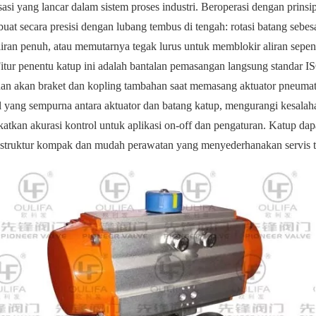
sasi yang lancar dalam sistem proses industri. Beroperasi dengan prins
buat secara presisi dengan lubang tembus di tengah: rotasi batang sebe
liran penuh, atau memutarnya tegak lurus untuk memblokir aliran sep
Fitur penentu katup ini adalah bantalan pemasangan langsung standar I
an akan braket dan kopling tambahan saat memasang aktuator pneumatik
l yang sempurna antara aktuator dan batang katup, mengurangi kesala
atkan akurasi kontrol untuk aplikasi on-off dan pengaturan. Katup dapat
struktur kompak dan mudah perawatan yang menyederhanakan servis 