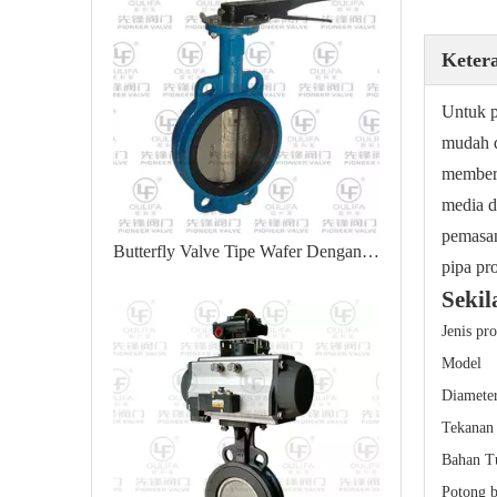
Keter
Untuk p
mudah d
memberi
media d
pemasan
Butterfly Valve Tipe Wafer Dengan Fitur Kontrol Aliran Yang Baik
pipa pr
Sekil
Jenis pr
Model
Diamete
Tekanan 
Bahan T
Potong 