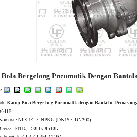
 Bola Bergelang Pneumatik Dengan Banta
e:
duk:
Katup Bola Bergelang Pneumatik dengan Bantalan Pemasan
Q641F
Nominal: NPS 1/2' ~ NPS 8' (DN15 ~ DN200)
perasi: PN16, 150Lb, JIS10K
buh: WCB, CF8, CF8M, CF3M