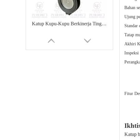
Bahan se
Ujung p
Katup Kupu-Kupu Berkinerja Tinggi Ringan
Standar 
Tatap m
Akhiri K
Inspeksi
Perangka
Fitur De
GIQ Katup Kupu-Kupu Vakum Tinggi Pneumatik Dalam Gas Non-Korosif
Ikhti
Katup b