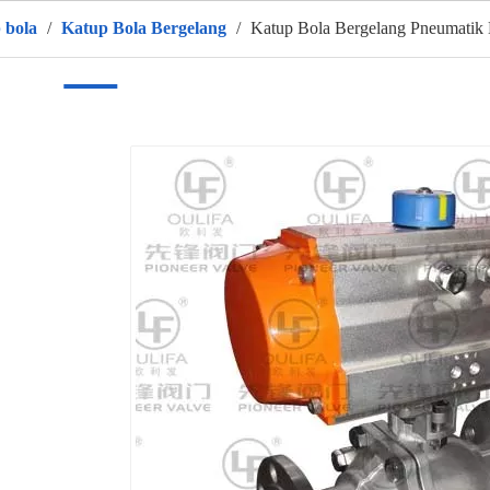
 bola
/
Katup Bola Bergelang
/
Katup Bola Bergelang Pneumatik
umah
Produk
Tentang kami
PANAS
Aplikasi
Vid