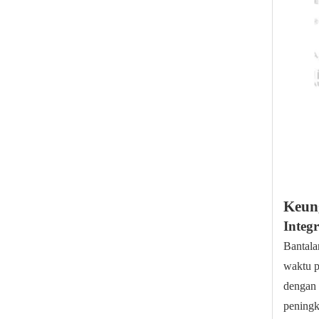
Katup Bola Las Butt Tipe Kupu-Kupu Sanitasi PTFE RTFE
Keung
Integ
Bantal
Katup Bola Sanitasi Tri‑Clamped Untuk Tahan Bahan Kimia
waktu p
dengan 
peningka