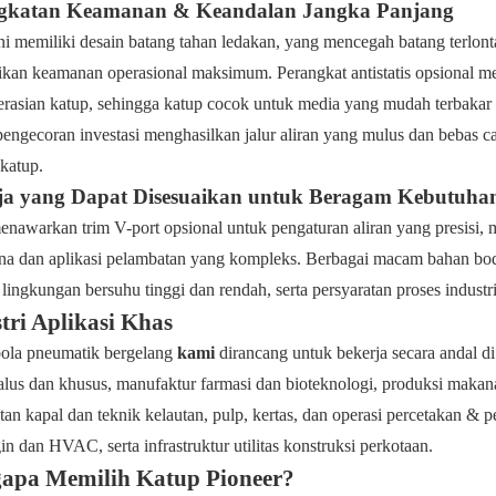
gkatan Keamanan & Keandalan Jangka Panjang
ni memiliki desain batang tahan ledakan, yang mencegah batang terlont
kan keamanan operasional maksimum. Perangkat antistatis opsional meng
rasian katup, sehingga katup cocok untuk media yang mudah terbakar d
engecoran investasi menghasilkan jalur aliran yang mulus dan bebas c
 katup.
ja yang Dapat Disesuaikan untuk Beragam Kebutuhan
nawarkan trim V-port opsional untuk pengaturan aliran yang presisi,
na dan aplikasi pelambatan yang kompleks. Berbagai macam bahan bod
, lingkungan bersuhu tinggi dan rendah, serta persyaratan proses industr
tri Aplikasi Khas
ola pneumatik bergelang
kami
dirancang untuk bekerja secara andal d
alus dan khusus, manufaktur farmasi dan bioteknologi, produksi makan
an kapal dan teknik kelautan, pulp, kertas, dan operasi percetakan & p
in dan HVAC, serta infrastruktur utilitas konstruksi perkotaan.
apa Memilih Katup Pioneer?