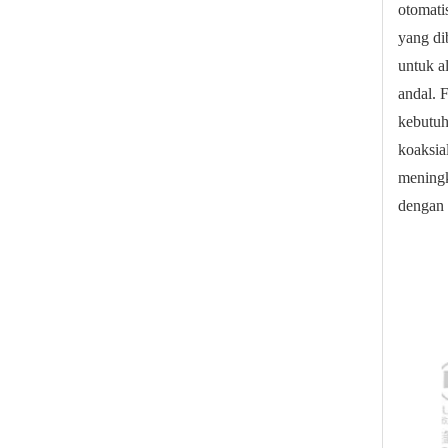
otomati
yang di
untuk a
andal. 
kebutuh
koaksia
meningk
dengan 
Katup Bola Tri‑Clamp Vakum Tinggi Konduktansi Aliran Tinggi