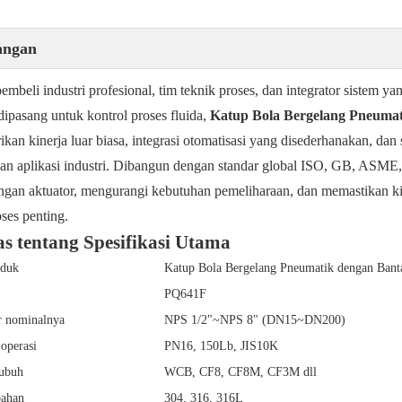
angan
embeli industri profesional, tim teknik proses, dan integrator sistem
ipasang untuk kontrol proses fluida,
Katup Bola Bergelang Pneuma
kan kinerja luar biasa, integrasi otomatisasi yang disederhanakan, dan 
an aplikasi industri. Dibangun dengan standar global ISO, GB, ASME
gan aktuator, mengurangi kebutuhan pemeliharaan, dan memastikan kin
oses penting.
as tentang Spesifikasi Utama
oduk
Katup Bola Bergelang Pneumatik dengan Ban
PQ641F
r nominalnya
NPS 1/2"~NPS 8" (DN15~DN200)
operasi
PN16, 150Lb, JIS10K
ubuh
WCB, CF8, CF8M, CF3M dll
bahan
304, 316, 316L