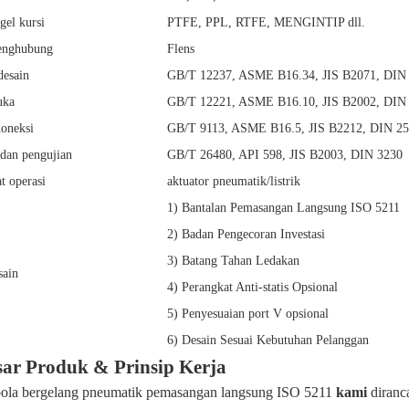
gel kursi
PTFE, PPL, RTFE, MENGINTIP dll.
enghubung
Flens
desain
GB/T 12237, ASME B16.34, JIS B2071, DIN
uka
GB/T 12221, ASME B16.10, JIS B2002, DIN
oneksi
GB/T 9113, ASME B16.5, JIS B2212, DIN 2
 dan pengujian
GB/T 26480, API 598, JIS B2003, DIN 3230
t operasi
aktuator pneumatik/listrik
1) Bantalan Pemasangan Langsung ISO 5211
2) Badan Pengecoran Investasi
3) Batang Tahan Ledakan
sain
4) Perangkat Anti-statis Opsional
5) Penyesuaian port V opsional
6) Desain Sesuai Kebutuhan Pelanggan
sar Produk & Prinsip Kerja
ola bergelang pneumatik pemasangan langsung ISO 5211
kami
diranc