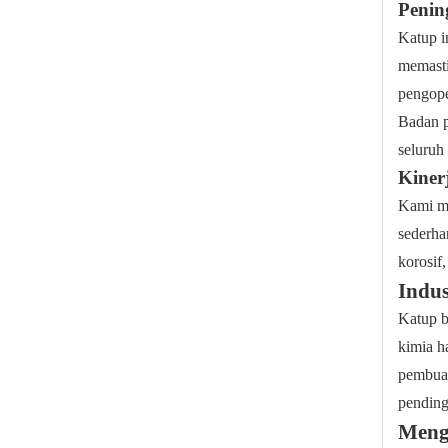
Penin
Katup i
memasti
pengope
Badan p
seluruh
Kiner
Kami me
Katup Bola Sanitasi Berisi Rongga
sederha
korosif
Indus
Katup b
kimia h
pembuat
pending
Meng